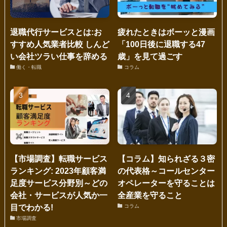
退職代行サービスとは:お
疲れたときはボーッと漫画
すすめ人気業者比較 しんど
「100日後に退職する47
い会社ツラい仕事を辞める
歳」を見て過ごす
働く・転職
コラム
【市場調査】転職サービス
【コラム】知られざる３密
ランキング: 2023年顧客満
の代表格～コールセンター
足度サービス分野別～どの
オペレーターを守ることは
会社・サービスが人気か一
全産業を守ること
目でわかる!
コラム
市場調査